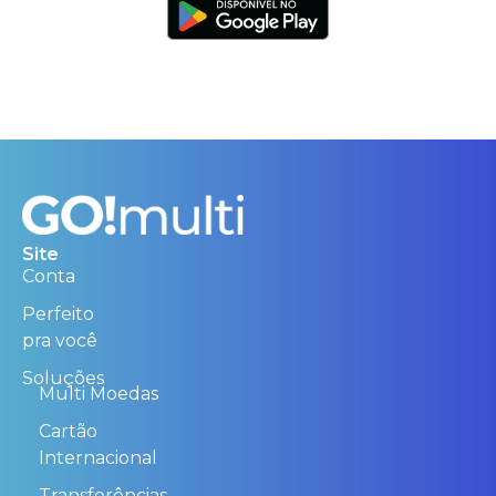
Site
Conta
Perfeito
pra você
Soluções
Multi Moedas
Cartão
Internacional
Transferências