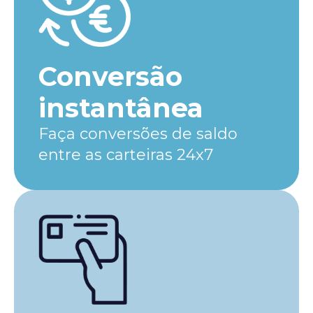
Conversão
instantânea
Faça conversões de saldo
entre as carteiras 24x7